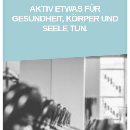
AKTIV ETWAS FÜR
GESUNDHEIT, KÖRPER UND
SEELE TUN.