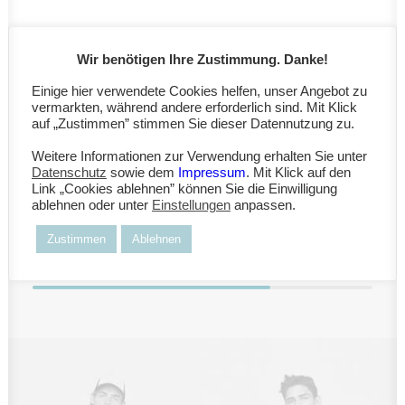
Wir benötigen Ihre Zustimmung. Danke!
WEB DESIGN ROCKSTARS
Einige hier verwendete Cookies helfen, unser Angebot zu
vermarkten, während andere erforderlich sind. Mit Klick
auf „Zustimmen” stimmen Sie dieser Datennutzung zu.
Weitere Informationen zur Verwendung erhalten Sie unter
Datenschutz
sowie dem
Impressum
. Mit Klick auf den
Development
90
%
Link „Cookies ablehnen” können Sie die Einwilligung
ablehnen oder unter
Einstellungen
anpassen.
Design
80
%
Zustimmen
Ablehnen
iOS & App
70
%