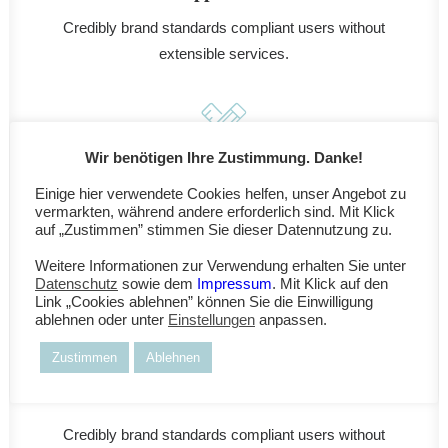
Credibly brand standards compliant users without
extensible services.
Wir benötigen Ihre Zustimmung. Danke!
Graphic Design
Einige hier verwendete Cookies helfen, unser Angebot zu
vermarkten, während andere erforderlich sind. Mit Klick
Credibly brand standards compliant users without
auf „Zustimmen” stimmen Sie dieser Datennutzung zu.
extensible services.
Weitere Informationen zur Verwendung erhalten Sie unter
Datenschutz
sowie dem
Impressum
. Mit Klick auf den
Link „Cookies ablehnen” können Sie die Einwilligung
ablehnen oder unter
Einstellungen
anpassen.
Zustimmen
Ablehnen
Reliable Results
Credibly brand standards compliant users without