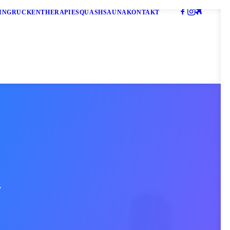
ING
RÜCKENTHERAPIE
SQUASH
SAUNA
KONTAKT
.