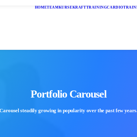
HOME
TEAM
KURSE
KRAFTTRAINING
CARDIOTRAIN
Portfolio Carousel
Carousel steadily growing in popularity over the past few years